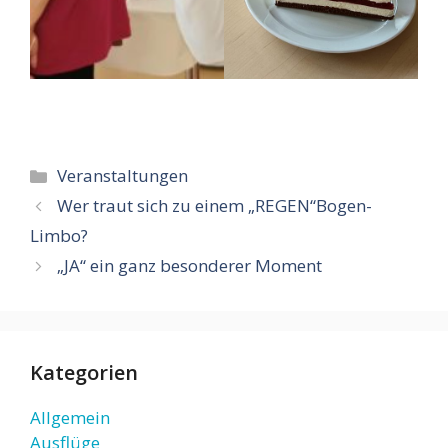
Kategorien
Veranstaltungen
Wer traut sich zu einem „REGEN“Bogen-
Limbo?
„JA“ ein ganz besonderer Moment
Kategorien
Allgemein
Ausflüge